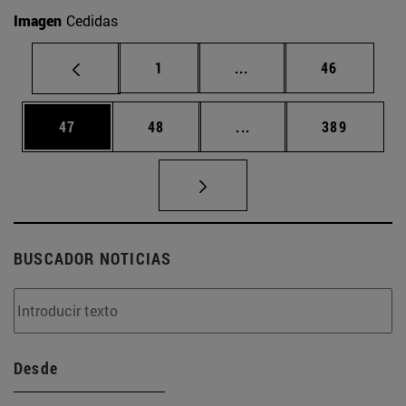
Imagen
Cedidas
Página
Páginas intermedias Us
Página
1
...
46
Página
Página
Páginas intermedias U
Página
47
48
...
389
BUSCADOR NOTICIAS
Desde