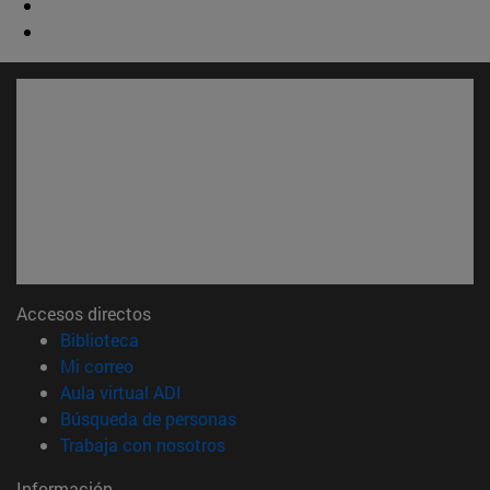
Accesos directos
(abre en nueva ventana)
Biblioteca
(abre en nueva ventana)
Mi correo
(abre en nueva ventana)
Aula virtual ADI
(abre en nueva ventana)
Búsqueda de personas
(abre en nueva ventana)
Trabaja con nosotros
Información