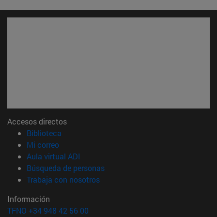
Accesos directos
(abre en nueva ventana)
Biblioteca
(abre en nueva ventana)
Mi correo
(abre en nueva ventana)
Aula virtual ADI
(abre en nueva ventana)
Búsqueda de personas
(abre en nueva ventana)
Trabaja con nosotros
Información
TFNO +34 948 42 56 00