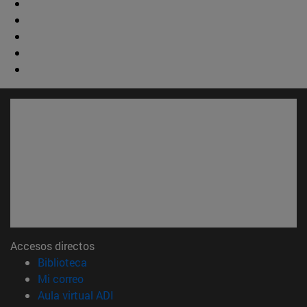
Accesos directos
(abre en nueva ventana)
Biblioteca
(abre en nueva ventana)
Mi correo
(abre en nueva ventana)
Aula virtual ADI