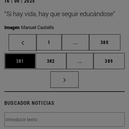
16 | 06 | 2025
“Si hay vida, hay que seguir educándose”
Imagen
Manuel Castells
Página
Páginas intermedias Us
Página
1
...
380
Página
Página
Páginas intermedias 
Página
381
382
...
389
BUSCADOR NOTICIAS