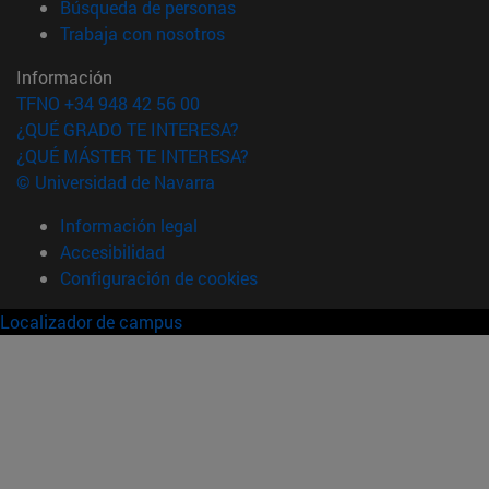
(abre en nueva ventana)
Búsqueda de personas
(abre en nueva ventana)
Trabaja con nosotros
Información
TFNO +34 948 42 56 00
¿QUÉ GRADO TE INTERESA?
¿QUÉ MÁSTER TE INTERESA?
© Universidad de Navarra
Información legal
Accesibilidad
Configuración de cookies
Localizador de campus