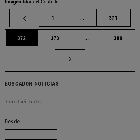
Imagen
Manuel Castells
Página
Páginas intermedias Us
Página
1
...
371
Página
Página
Páginas intermedias 
Página
372
373
...
389
BUSCADOR NOTICIAS
Desde