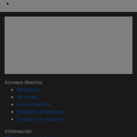
Accesos directos
(abre en nueva ventana)
Biblioteca
(abre en nueva ventana)
Mi correo
(abre en nueva ventana)
Aula virtual ADI
(abre en nueva ventana)
Búsqueda de personas
(abre en nueva ventana)
Trabaja con nosotros
Información