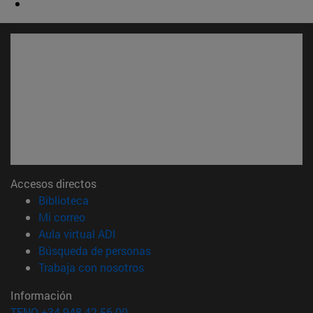
Accesos directos
(abre en nueva ventana)
Biblioteca
(abre en nueva ventana)
Mi correo
(abre en nueva ventana)
Aula virtual ADI
(abre en nueva ventana)
Búsqueda de personas
(abre en nueva ventana)
Trabaja con nosotros
Información
TFNO +34 948 42 56 00