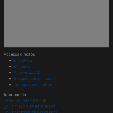
Accesos directos
(abre en nueva ventana)
Biblioteca
(abre en nueva ventana)
Mi correo
(abre en nueva ventana)
Aula virtual ADI
(abre en nueva ventana)
Búsqueda de personas
(abre en nueva ventana)
Trabaja con nosotros
Información
TFNO +34 948 42 56 00
¿QUÉ GRADO TE INTERESA?
¿QUÉ MÁSTER TE INTERESA?