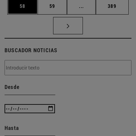
Página
Página
Páginas intermedias U
Página
58
59
...
389
BUSCADOR NOTICIAS
Desde
Hasta