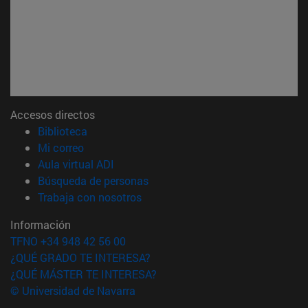
Accesos directos
(abre en nueva ventana)
Biblioteca
(abre en nueva ventana)
Mi correo
(abre en nueva ventana)
Aula virtual ADI
(abre en nueva ventana)
Búsqueda de personas
(abre en nueva ventana)
Trabaja con nosotros
Información
TFNO +34 948 42 56 00
¿QUÉ GRADO TE INTERESA?
¿QUÉ MÁSTER TE INTERESA?
© Universidad de Navarra