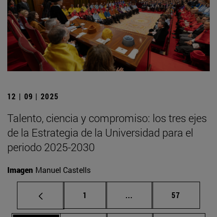
12 | 09 | 2025
Talento, ciencia y compromiso: los tres ejes
de la Estrategia de la Universidad para el
periodo 2025-2030
Imagen
Manuel Castells
Página
Páginas intermedias Us
Página
1
...
57