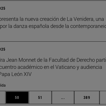
2025
resenta la nueva creación de La Venidera, una
por la danza española desde la contemporanei
2025
ra Jean Monnet de la Facultad de Derecho part
cuentro académico en el Vaticano y audiencia
Papa León XIV
ida
edias Use TAB para desplazarse.
ina
Página
Página
Páginas intermedias Us
Página
50
51
...
389