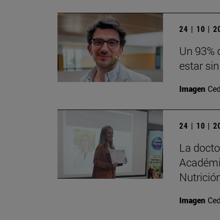
24 | 10 | 
Un 93% d
estar sin
Imagen
Ced
24 | 10 | 
La doct
Académi
Nutrición
Imagen
Ced