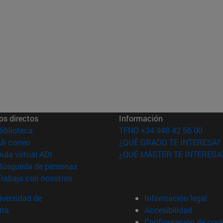
os directos
Información
(abre en nueva ventana)
Biblioteca
TFNO +34 948 42 56 00
(abre en nueva ventana)
Mi correo
¿QUÉ GRADO TE INTERESA?
(abre en nueva ventana)
Aula virtual ADI
¿QUÉ MÁSTER TE INTERESA
(abre en nueva ventana)
Búsqueda de personas
(abre en nueva ventana)
Trabaja con nosotros
versidad de
Información legal
rra
Accesibilidad
Configuración de coo