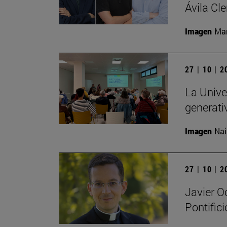
Ávila Cl
Imagen
Man
27 | 10 | 
La Univer
generati
Imagen
Nai
27 | 10 | 
Javier O
Pontific