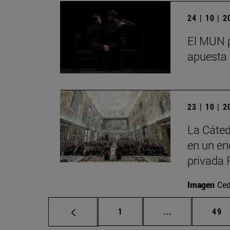
24 | 10 | 
El MUN p
apuesta 
23 | 10 | 
La Cáted
en un en
privada 
Imagen
Ced
Página
Páginas interm
Pág
1
...
49