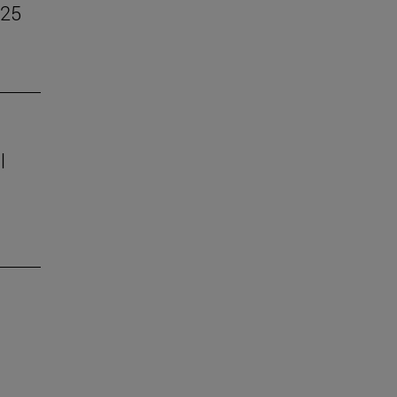
–25
l