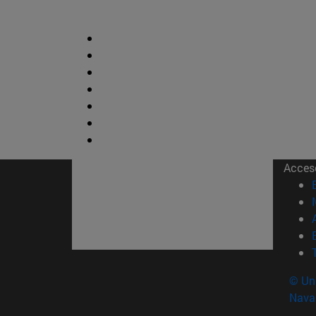
Acces
© Uni
Nava