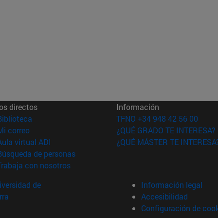
os directos
Información
(abre en nueva ventana)
Biblioteca
TFNO +34 948 42 56 00
(abre en nueva ventana)
Mi correo
¿QUÉ GRADO TE INTERESA?
(abre en nueva ventana)
Aula virtual ADI
¿QUÉ MÁSTER TE INTERESA
(abre en nueva ventana)
Búsqueda de personas
(abre en nueva ventana)
Trabaja con nosotros
versidad de
Información legal
rra
Accesibilidad
Configuración de coo