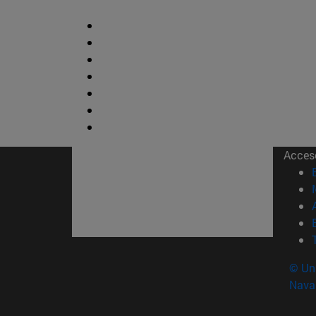
Acces
© Uni
Nava