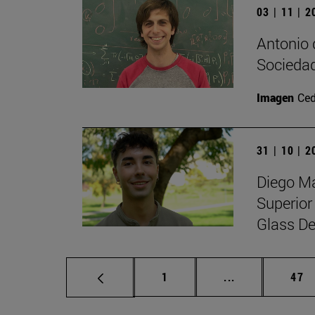
03 | 11 | 
Antonio 
Sociedad
Imagen
Ced
31 | 10 | 
Diego Ma
Superior
Glass De
Página
Páginas interm
Pág
1
...
47