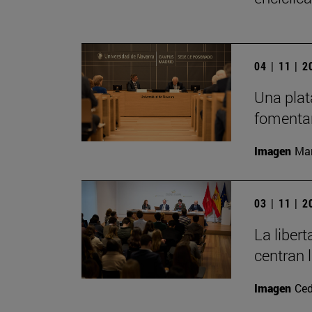
04 | 11 | 
Una plat
fomentar
Imagen
Man
03 | 11 | 
La liber
centran 
Imagen
Ced