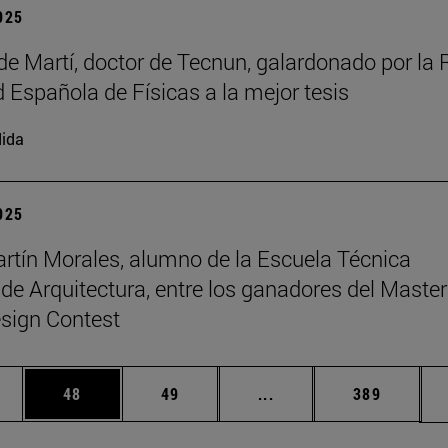
2025
de Martí, doctor de Tecnun, galardonado por la 
 Española de Físicas a la mejor tesis
ida
2025
rtín Morales, alumno de la Escuela Técnica
 de Arquitectura, entre los ganadores del Master
sign Contest
edias Use TAB para desplazarse.
ina
Página
Página
Páginas intermedias Us
Página
48
49
...
389