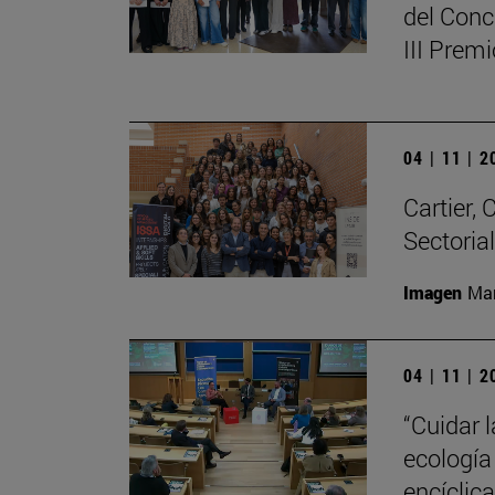
del Conc
III Prem
04 | 11 | 
Cartier,
Sectoria
Imagen
Man
04 | 11 | 
“Cuidar 
ecología
encíclic