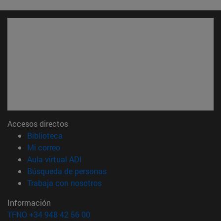
Accesos directos
(abre en nueva ventana)
Biblioteca
(abre en nueva ventana)
Mi correo
(abre en nueva ventana)
Aula virtual ADI
(abre en nueva ventana)
Búsqueda de personas
(abre en nueva ventana)
Trabaja con nosotros
Información
TFNO +34 948 42 56 00