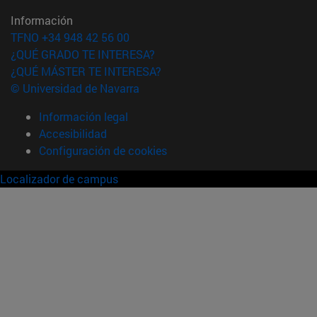
Información
TFNO +34 948 42 56 00
¿QUÉ GRADO TE INTERESA?
¿QUÉ MÁSTER TE INTERESA?
© Universidad de Navarra
Información legal
Accesibilidad
Configuración de cookies
Localizador de campus