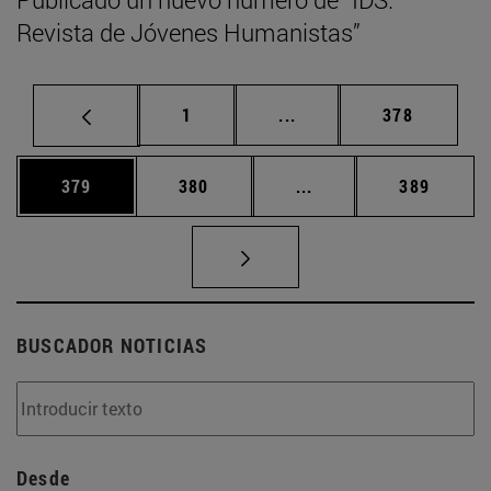
Revista de Jóvenes Humanistas”
Página
Páginas intermedias Us
Página
1
...
378
Página
Página
Páginas intermedias 
Página
379
380
...
389
BUSCADOR NOTICIAS
Desde