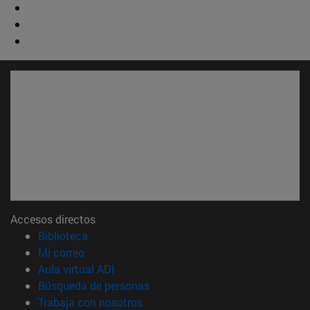
Accesos directos
(abre en nueva ventana)
Biblioteca
(abre en nueva ventana)
Mi correo
(abre en nueva ventana)
Aula virtual ADI
(abre en nueva ventana)
Búsqueda de personas
(abre en nueva ventana)
Trabaja con nosotros