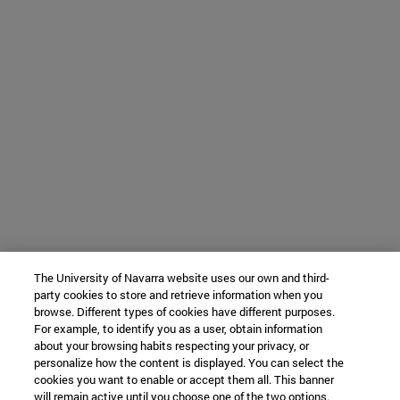
The University of Navarra website uses our own and third-
party cookies to store and retrieve information when you
browse. Different types of cookies have different purposes.
For example, to identify you as a user, obtain information
about your browsing habits respecting your privacy, or
personalize how the content is displayed. You can select the
cookies you want to enable or accept them all. This banner
will remain active until you choose one of the two options.