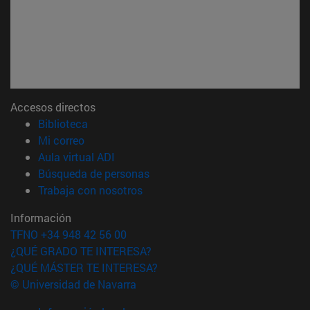
Accesos directos
(abre en nueva ventana)
Biblioteca
(abre en nueva ventana)
Mi correo
(abre en nueva ventana)
Aula virtual ADI
(abre en nueva ventana)
Búsqueda de personas
(abre en nueva ventana)
Trabaja con nosotros
Información
TFNO +34 948 42 56 00
¿QUÉ GRADO TE INTERESA?
¿QUÉ MÁSTER TE INTERESA?
© Universidad de Navarra