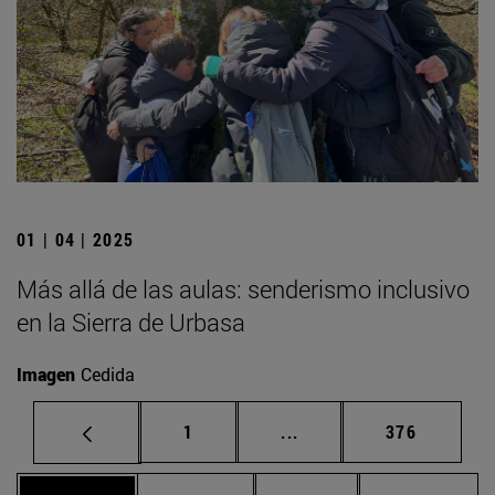
01 | 04 | 2025
Más allá de las aulas: senderismo inclusivo
en la Sierra de Urbasa
Imagen
Cedida
Página
Páginas intermedias Us
Página
1
...
376