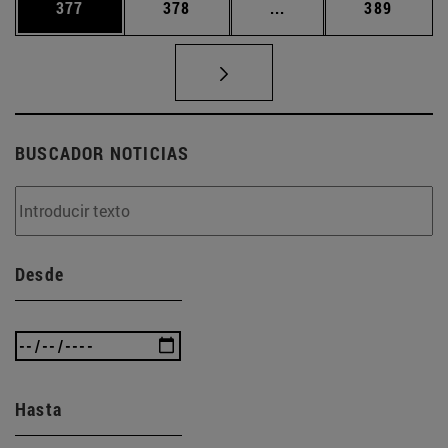
Página
Página
Páginas intermedias 
Página
377
378
...
389
BUSCADOR NOTICIAS
Desde
Hasta