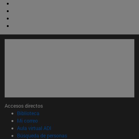
Accesos directos
(abre en nueva ventana)
Biblioteca
(abre en nueva ventana)
Mi correo
(abre en nueva ventana)
Aula virtual ADI
(abre en nueva ventana)
Búsqueda de personas