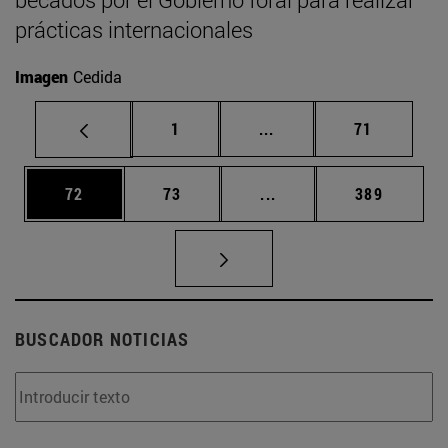
prácticas internacionales
Imagen
Cedida
Página
Páginas intermedias Us
Página
1
...
71
Página
Página
Páginas intermedias U
Página
72
73
...
389
BUSCADOR NOTICIAS