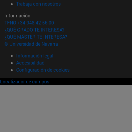
(abre en nueva ventana)
Trabaja con nosotros
Información
TFNO +34 948 42 56 00
¿QUÉ GRADO TE INTERESA?
¿QUÉ MÁSTER TE INTERESA?
© Universidad de Navarra
Información legal
Accesibilidad
Configuración de cookies
Localizador de campus