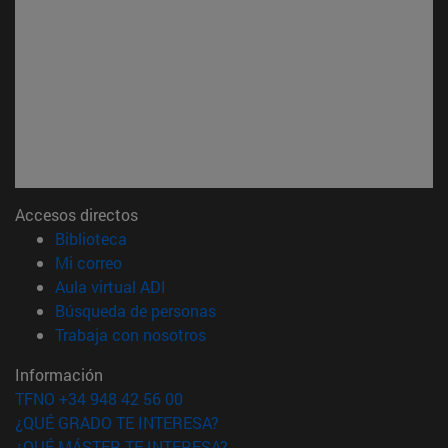
Accesos directos
(abre en nueva ventana)
Biblioteca
(abre en nueva ventana)
Mi correo
(abre en nueva ventana)
Aula virtual ADI
(abre en nueva ventana)
Búsqueda de personas
(abre en nueva ventana)
Trabaja con nosotros
Información
TFNO +34 948 42 56 00
¿QUÉ GRADO TE INTERESA?
¿QUÉ MÁSTER TE INTERESA?