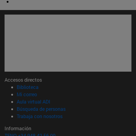
Accesos directos
(abre en nueva ventana)
Biblioteca
(abre en nueva ventana)
Mi correo
(abre en nueva ventana)
Aula virtual ADI
(abre en nueva ventana)
Búsqueda de personas
(abre en nueva ventana)
Trabaja con nosotros
Información
TFNO +34 948 42 56 00