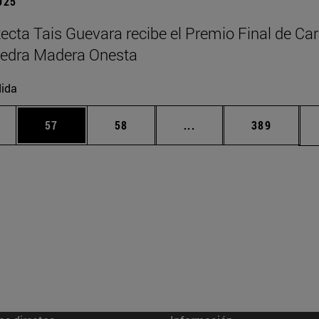
2025
tecta Tais Guevara recibe el Premio Final de Car
tedra Madera Onesta
ida
edias Use TAB para desplazarse.
ina
Página
Página
Páginas intermedias Us
Página
57
58
...
389