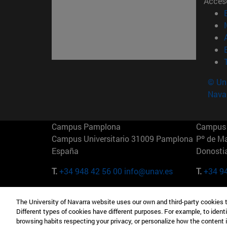
Acces
© Uni
Nava
Campus Pamplona
Campus 
Campus Universitario 31009 Pamplona
Pº de M
España
Donosti
T.
+34 948 42 56 00
info@unav.es
T.
+34 9
Campus Madrid (IESE)
Campus 
The University of Navarra website uses our own and third-party cookies 
Camino del Cerro Águila 3 28023
165 W 5
Different types of cookies have different purposes. For example, to identi
Madrid España
EE.UU
browsing habits respecting your privacy, or personalize how the content 