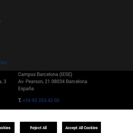
?
kies
Campus Barcelona (IESE)
, 3
Av. Pearson, 21 08034 Barcelona
España
T.
+34 93 253 42 00
Campus Sao Paulo (IESE)
5
Rua Martiniano de Carvalho, 573
01321001 Bela Vista Brasil
ookies
Reject All
Accept All Cookies