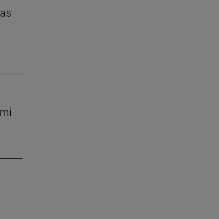
das
 mi