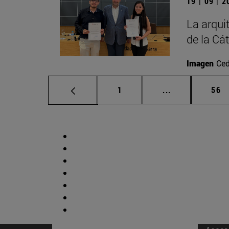
19 | 09 | 
La arqui
de la Cá
Imagen
Ced
Página
Páginas interm
Pág
1
...
56