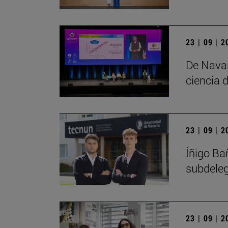
23 | 09 | 
De Navar
ciencia d
23 | 09 | 
Íñigo Ba
subdele
23 | 09 | 