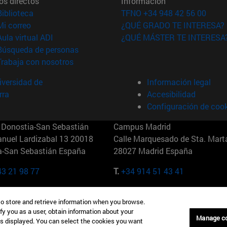
os directos
Información
(abre en nueva ventana)
Biblioteca
TFNO +34 948 42 56 00
(abre en nueva ventana)
Mi correo
¿QUÉ GRADO TE INTERESA?
(abre en nueva ventana)
Aula virtual ADI
¿QUÉ MÁSTER TE INTERESA
(abre en nueva ventana)
Búsqueda de personas
(abre en nueva ventana)
Trabaja con nosotros
versidad de
Información legal
rra
Accesibilidad
Configuración de coo
Donostia-San Sebastián
Campus Madrid
anuel Lardizabal 13 20018
Calle Marquesado de Sta. Marta
a-San Sebastián España
28027 Madrid España
43 21 98 77
T.
+34 914 51 43 41
Nueva York (IESE)
Campus Munich (IESE)
to store and retrieve information when you browse.
7th St 10019-2201 Nueva York
Maria-Theresia-Straße 15 8167
fy you as a user, obtain information about your
Múnich Alemania
Manage c
is displayed. You can select the cookies you want