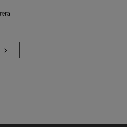
rera
e TAB para desplazarse.