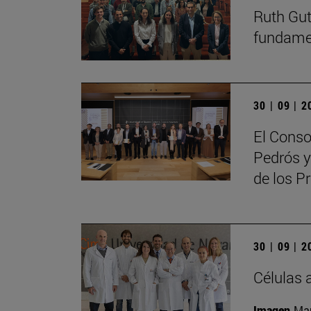
Ruth Guti
fundamen
30 | 09 | 
El Conso
Pedrós y
de los 
30 | 09 | 
Células 
Imagen
Man