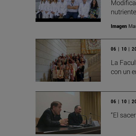
Modifica
nutrient
Imagen
Man
06 | 10 | 
La Facul
con un e
06 | 10 | 
“El sace