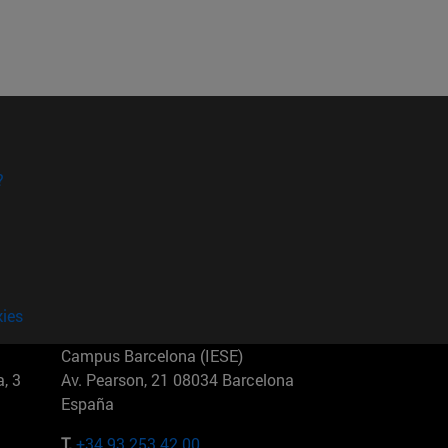
?
kies
Campus Barcelona (IESE)
, 3
Av. Pearson, 21 08034 Barcelona
España
T.
+34 93 253 42 00