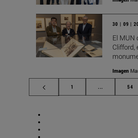
30 | 09 | 
El MUN d
Clifford,
monumen
Imagen
Man
Página
Páginas interm
Pág
1
...
54