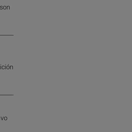
 son
ición
ivo