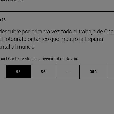
2025
escubre por primera vez todo el trabajo de Cha
 el fotógrafo británico que mostró la España
tal al mundo
uel Castells/Museo Universidad de Navarra
edias Use TAB para desplazarse.
ina
Página
Página
Páginas intermedias Us
Página
55
56
...
389