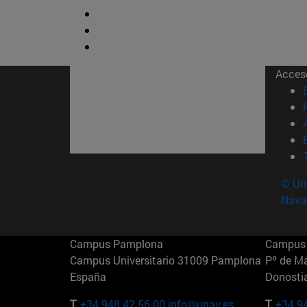
Acces
© Uni
Nava
Campus Pamplona
Campus 
Campus Universitario 31009 Pamplona
Pº de M
España
Donosti
T.
+34 948 42 56 00
info@unav.es
T.
+34 9