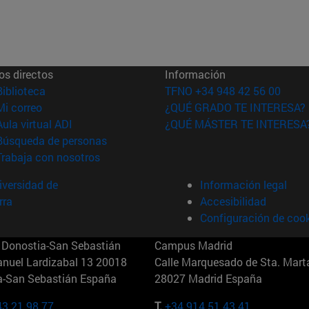
os directos
Información
(abre en nueva ventana)
Biblioteca
TFNO +34 948 42 56 00
(abre en nueva ventana)
Mi correo
¿QUÉ GRADO TE INTERESA?
(abre en nueva ventana)
Aula virtual ADI
¿QUÉ MÁSTER TE INTERESA
(abre en nueva ventana)
Búsqueda de personas
(abre en nueva ventana)
Trabaja con nosotros
versidad de
Información legal
rra
Accesibilidad
Configuración de coo
Donostia-San Sebastián
Campus Madrid
anuel Lardizabal 13 20018
Calle Marquesado de Sta. Marta
a-San Sebastián España
28027 Madrid España
43 21 98 77
T.
+34 914 51 43 41