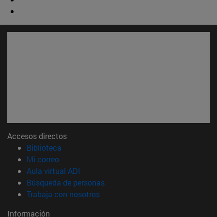
Accesos directos
(abre en nueva ventana)
Biblioteca
(abre en nueva ventana)
Mi correo
(abre en nueva ventana)
Aula virtual ADI
(abre en nueva ventana)
Búsqueda de personas
(abre en nueva ventana)
Trabaja con nosotros
Información