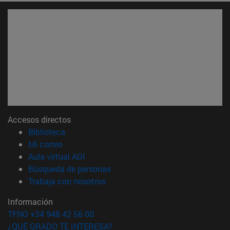
Accesos directos
(abre en nueva ventana)
Biblioteca
(abre en nueva ventana)
Mi correo
(abre en nueva ventana)
Aula virtual ADI
(abre en nueva ventana)
Búsqueda de personas
(abre en nueva ventana)
Trabaja con nosotros
Información
TFNO +34 948 42 56 00
¿QUÉ GRADO TE INTERESA?