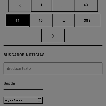
Página
Páginas intermedias Us
Página
1
...
43
Página
Página
Páginas intermedias U
Página
44
45
...
389
BUSCADOR NOTICIAS
Desde