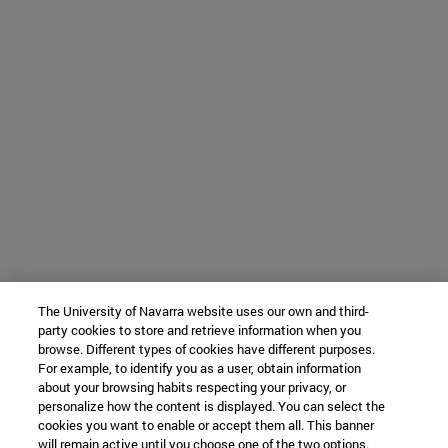
The University of Navarra website uses our own and third-
party cookies to store and retrieve information when you
browse. Different types of cookies have different purposes.
For example, to identify you as a user, obtain information
about your browsing habits respecting your privacy, or
personalize how the content is displayed. You can select the
cookies you want to enable or accept them all. This banner
will remain active until you choose one of the two options.