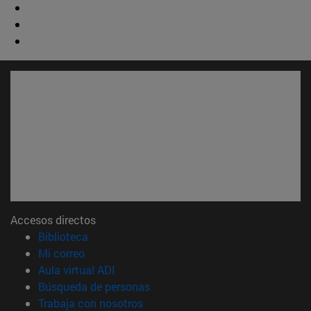
Accesos directos
(abre en nueva ventana)
Biblioteca
(abre en nueva ventana)
Mi correo
(abre en nueva ventana)
Aula virtual ADI
(abre en nueva ventana)
Búsqueda de personas
(abre en nueva ventana)
Trabaja con nosotros