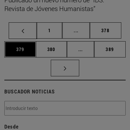
Revista de Jóvenes Humanistas”
Página
Páginas intermedias Us
Página
1
...
378
Página
Página
Páginas intermedias 
Página
379
380
...
389
BUSCADOR NOTICIAS
Desde