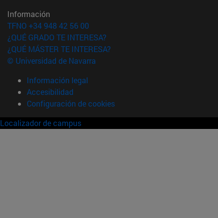
Información
TFNO +34 948 42 56 00
¿QUÉ GRADO TE INTERESA?
¿QUÉ MÁSTER TE INTERESA?
© Universidad de Navarra
Información legal
Accesibilidad
Configuración de cookies
Localizador de campus