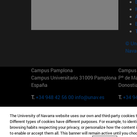
© Uni
Nava
Campus Pamplona
Campus 
Campus Universitario 31009 Pamplona
Pº de M
España
Donosti
T.
+34 948 42 56 00
info@unav.es
T.
+34 9
Campus Madrid (IESE)
Campus 
The University of Navarra website uses our own and third-party cookies 
Camino del Cerro Águila 3 28023
165 W 5
Different types of cookies have different purposes. For example, to identi
Madrid España
EE.UU
browsing habits respecting your privacy, or personalize how the content 
to enable or accept them all. This banner will remain active until you ch
T.
+34 912 11 30 00
T.
+1 64