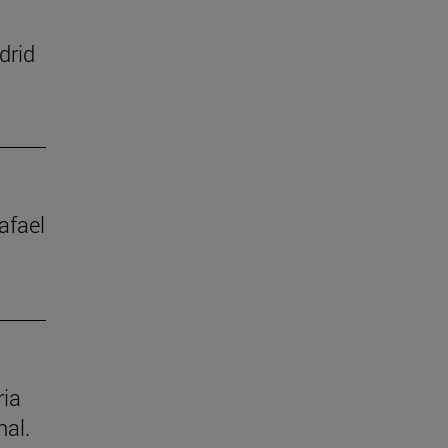
drid
afael
ria
nal.