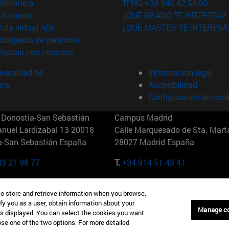
(abre en nueva ventana)
Biblioteca
TFNO +34 948 42 56 00
(abre en nueva ventana)
Mi correo
¿QUÉ GRADO TE INTERESA?
(abre en nueva ventana)
Aula virtual ADI
¿QUÉ MÁSTER TE INTERESA
(abre en nueva ventana)
Búsqueda de personas
(abre en nueva ventana)
Trabaja con nosotros
versidad de
Información legal
rra
Accesibilidad
Configuración de coo
Donostia-San Sebastián
Campus Madrid
anuel Lardizabal 13 20018
Calle Marquesado de Sta. Marta
a-San Sebastián España
28027 Madrid España
43 21 98 77
T.
+34 914 51 43 41
Nueva York (IESE)
Campus Munich (IESE)
to store and retrieve information when you browse.
7th St 10019-2201 Nueva York
Maria-Theresia-Straße 15 8167
fy you as a user, obtain information about your
Múnich Alemania
Manage c
is displayed. You can select the cookies you want
oose one of the two options. For more detailed
6 346 8850
T.
+49 89 24209790