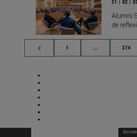
21 | 02 | 
Alumni S
de refle
Página
Páginas intermed
Págin
1
...
374
Acces