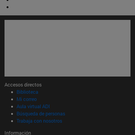
Accesos directos
(abre en nueva ventana)
Biblioteca
(abre en nueva ventana)
Mi correo
(abre en nueva ventana)
Aula virtual ADI
(abre en nueva ventana)
Búsqueda de personas
(abre en nueva ventana)
Trabaja con nosotros
Información