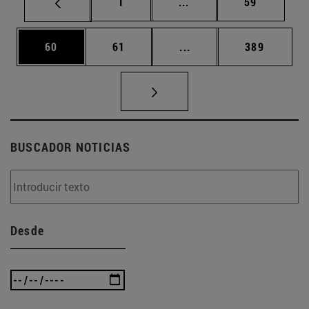
Página
Páginas intermedias Us
Página
1
...
59
Página
Página
Páginas intermedias U
Página
60
61
...
389
BUSCADOR NOTICIAS
Desde