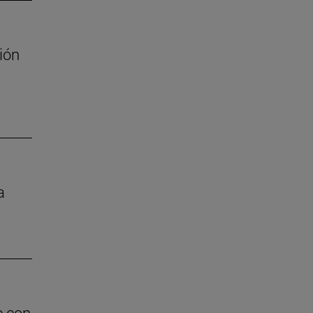
ión
a
e con