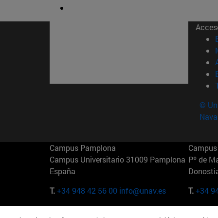
Acces
© Uni
Nava
Campus Pamplona
Campus 
Campus Universitario 31009 Pamplona
Pº de M
España
Donosti
T.
+34 948 42 56 00
info@unav.es
T.
+34 9
Campus Madrid (IESE)
Campus 