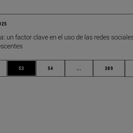
2025
a: un factor clave en el uso de las redes sociale
escentes
edias Use TAB para desplazarse.
ina
Página
Página
Páginas intermedias Us
Página
53
54
...
389