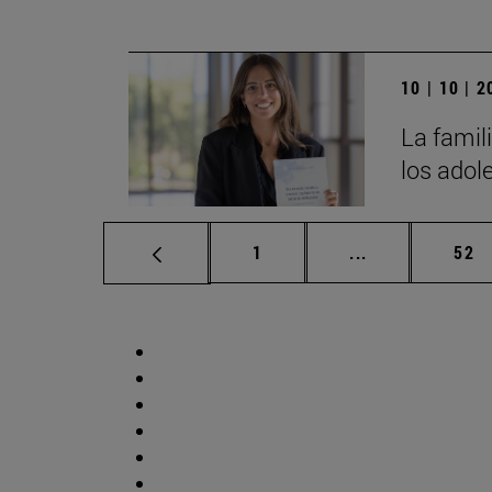
10 | 10 | 
La famili
los adol
Página
Páginas interm
Pág
1
...
52