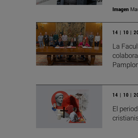
Imagen
Man
14 | 10 | 
La Facul
colabora
Pamplo
14 | 10 | 
El perio
cristian