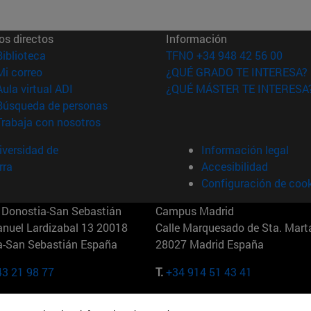
os directos
Información
(abre en nueva ventana)
Biblioteca
TFNO +34 948 42 56 00
(abre en nueva ventana)
Mi correo
¿QUÉ GRADO TE INTERESA?
(abre en nueva ventana)
Aula virtual ADI
¿QUÉ MÁSTER TE INTERESA
(abre en nueva ventana)
Búsqueda de personas
(abre en nueva ventana)
Trabaja con nosotros
versidad de
Información legal
rra
Accesibilidad
Configuración de coo
Donostia-San Sebastián
Campus Madrid
anuel Lardizabal 13 20018
Calle Marquesado de Sta. Marta
a-San Sebastián España
28027 Madrid España
43 21 98 77
T.
+34 914 51 43 41
Nueva York (IESE)
Campus Munich (IESE)