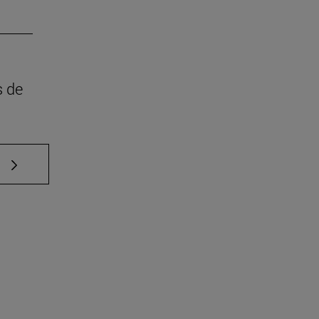
s de
e TAB para desplazarse.