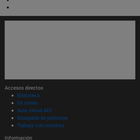
Accesos directos
(abre en nueva ventana)
Biblioteca
(abre en nueva ventana)
Mi correo
(abre en nueva ventana)
Aula virtual ADI
(abre en nueva ventana)
Búsqueda de personas
(abre en nueva ventana)
Trabaja con nosotros
Información