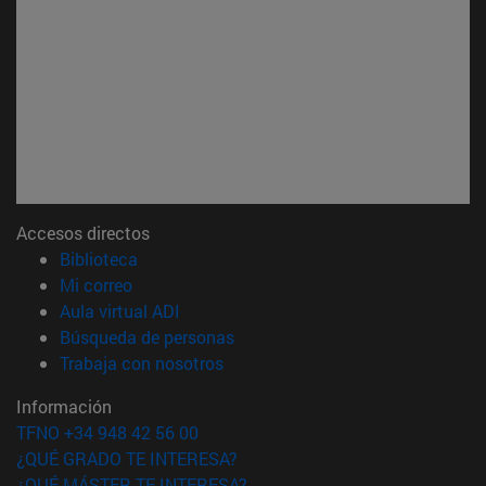
Accesos directos
(abre en nueva ventana)
Biblioteca
(abre en nueva ventana)
Mi correo
(abre en nueva ventana)
Aula virtual ADI
(abre en nueva ventana)
Búsqueda de personas
(abre en nueva ventana)
Trabaja con nosotros
Información
TFNO +34 948 42 56 00
¿QUÉ GRADO TE INTERESA?
¿QUÉ MÁSTER TE INTERESA?