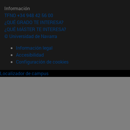
Información
TFNO +34 948 42 56 00
¿QUÉ GRADO TE INTERESA?
¿QUÉ MÁSTER TE INTERESA?
© Universidad de Navarra
Información legal
Accesibilidad
Configuración de cookies
Localizador de campus