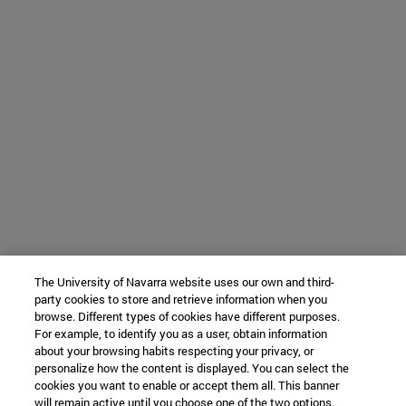
The University of Navarra website uses our own and third-
party cookies to store and retrieve information when you
browse. Different types of cookies have different purposes.
For example, to identify you as a user, obtain information
about your browsing habits respecting your privacy, or
personalize how the content is displayed. You can select the
cookies you want to enable or accept them all. This banner
will remain active until you choose one of the two options.