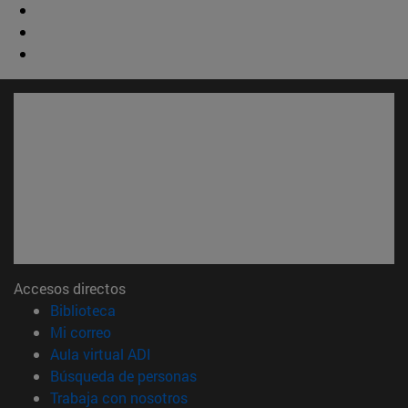
Accesos directos
(abre en nueva ventana)
Biblioteca
(abre en nueva ventana)
Mi correo
(abre en nueva ventana)
Aula virtual ADI
(abre en nueva ventana)
Búsqueda de personas
(abre en nueva ventana)
Trabaja con nosotros