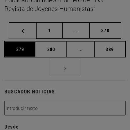
Revista de Jóvenes Humanistas”
Página
Páginas intermedias Us
Página
1
...
378
Página
Página
Páginas intermedias 
Página
379
380
...
389
BUSCADOR NOTICIAS
Desde