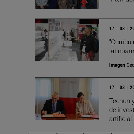
17 | 03 | 
"Currícu
latinoa
Imagen
Ced
17 | 03 | 
Tecnun y
de invest
artificial