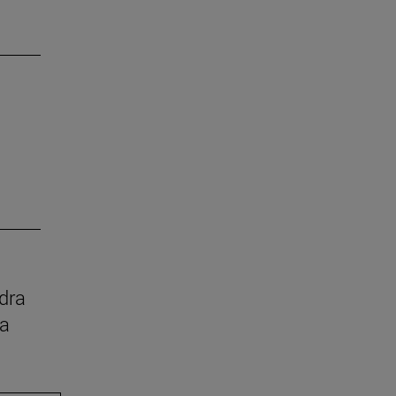
dra
ia