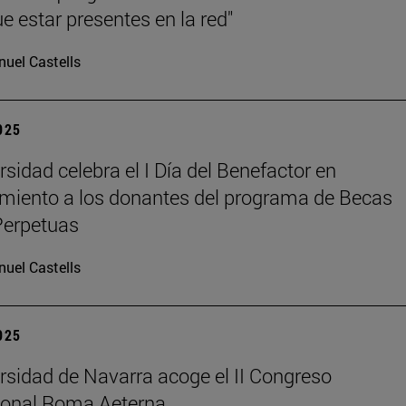
e estar presentes en la red"
uel Castells
2025
rsidad celebra el I Día del Benefactor en
miento a los donantes del programa de Becas
Perpetuas
uel Castells
2025
rsidad de Navarra acoge el II Congreso
ional Roma Aeterna