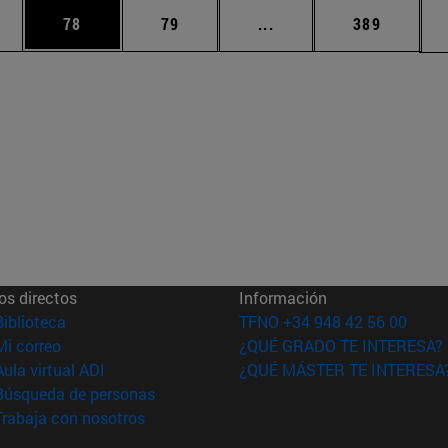
edias Use TAB para desplazarse.
ina
Página
Página
Páginas intermedias Us
Página
78
79
...
389
os directos
Información
(abre en nueva ventana)
Biblioteca
TFNO +34 948 42 56 00
(abre en nueva ventana)
Mi correo
¿QUÉ GRADO TE INTERESA?
(abre en nueva ventana)
Aula virtual ADI
¿QUÉ MÁSTER TE INTERESA
(abre en nueva ventana)
Búsqueda de personas
(abre en nueva ventana)
Trabaja con nosotros