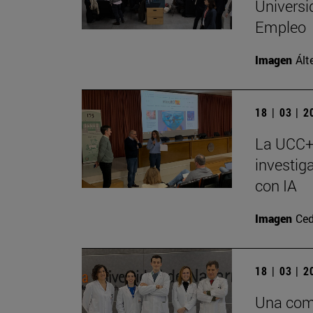
Universi
Empleo
Imagen
Ált
18 | 03 | 
La UCC+I
investig
con IA
Imagen
Ced
18 | 03 | 
Una comb