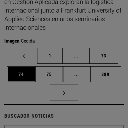
en Gestión Aplicada exploran la logística
internacional junto a Frankfurt University of
Applied Sciences en unos seminarios
internacionales
Imagen
Cedida
Página
Páginas intermedias Us
Página
1
...
73
Página
Página
Páginas intermedias U
Página
74
75
...
389
BUSCADOR NOTICIAS