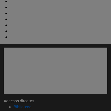
Accesos directos
(abre en nueva ventana)
Biblioteca