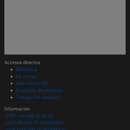
Accesos directos
(abre en nueva ventana)
Biblioteca
(abre en nueva ventana)
Mi correo
(abre en nueva ventana)
Aula virtual ADI
(abre en nueva ventana)
Búsqueda de personas
(abre en nueva ventana)
Trabaja con nosotros
Información
TFNO +34 948 42 56 00
¿QUÉ GRADO TE INTERESA?
¿QUÉ MÁSTER TE INTERESA?