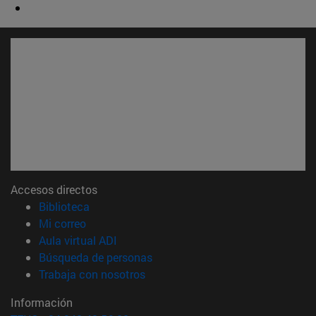
Accesos directos
(abre en nueva ventana)
Biblioteca
(abre en nueva ventana)
Mi correo
(abre en nueva ventana)
Aula virtual ADI
(abre en nueva ventana)
Búsqueda de personas
(abre en nueva ventana)
Trabaja con nosotros
Información