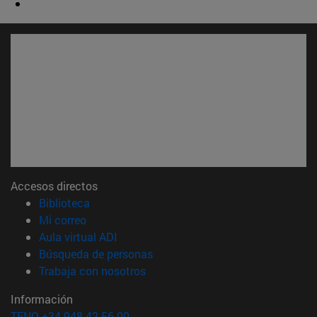
Accesos directos
(abre en nueva ventana)
Biblioteca
(abre en nueva ventana)
Mi correo
(abre en nueva ventana)
Aula virtual ADI
(abre en nueva ventana)
Búsqueda de personas
(abre en nueva ventana)
Trabaja con nosotros
Información
TFNO +34 948 42 56 00