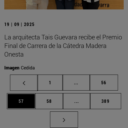
19 | 09 | 2025
La arquitecta Tais Guevara recibe el Premio
Final de Carrera de la Cátedra Madera
Onesta
Imagen
Cedida
Página
Páginas intermedias Us
Página
1
...
56
Página
Página
Páginas intermedias U
Página
57
58
...
389