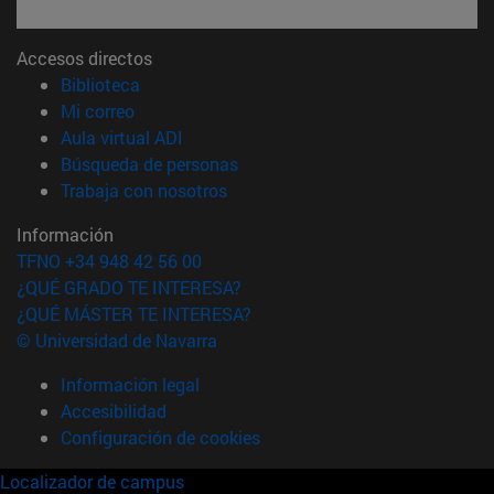
Accesos directos
(abre en nueva ventana)
Biblioteca
(abre en nueva ventana)
Mi correo
(abre en nueva ventana)
Aula virtual ADI
(abre en nueva ventana)
Búsqueda de personas
(abre en nueva ventana)
Trabaja con nosotros
Información
TFNO +34 948 42 56 00
¿QUÉ GRADO TE INTERESA?
¿QUÉ MÁSTER TE INTERESA?
© Universidad de Navarra
Información legal
Accesibilidad
Configuración de cookies
Localizador de campus