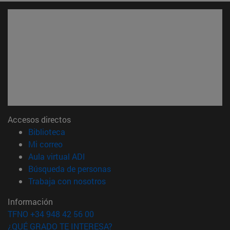
Accesos directos
(abre en nueva ventana)
Biblioteca
(abre en nueva ventana)
Mi correo
(abre en nueva ventana)
Aula virtual ADI
(abre en nueva ventana)
Búsqueda de personas
(abre en nueva ventana)
Trabaja con nosotros
Información
TFNO +34 948 42 56 00
¿QUÉ GRADO TE INTERESA?