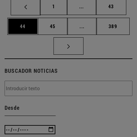
Página
Páginas intermedias Us
Página
1
...
43
Página
Página
Páginas intermedias U
Página
44
45
...
389
BUSCADOR NOTICIAS
Desde