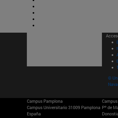
Acces
© Uni
Nava
Campus Pamplona
Campus 
Campus Universitario 31009 Pamplona
Pº de M
España
Donosti