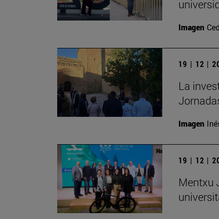
universi
Imagen
Ced
19 | 12 | 
La inves
Jornadas
Imagen
Iné
19 | 12 | 
Mentxu J
universit