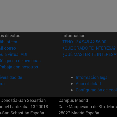
os directos
Información
(abre en nueva ventana)
Biblioteca
TFNO +34 948 42 56 00
(abre en nueva ventana)
Mi correo
¿QUÉ GRADO TE INTERESA?
(abre en nueva ventana)
Aula virtual ADI
¿QUÉ MÁSTER TE INTERESA
(abre en nueva ventana)
Búsqueda de personas
(abre en nueva ventana)
Trabaja con nosotros
versidad de
Información legal
rra
Accesibilidad
Configuración de coo
Donostia-San Sebastián
Campus Madrid
anuel Lardizabal 13 20018
Calle Marquesado de Sta. Marta
a-San Sebastián España
28027 Madrid España