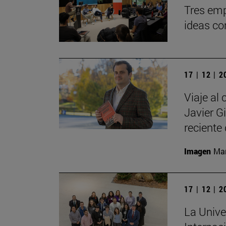
Tres emp
ideas co
17 | 12 | 
Viaje al 
Javier G
reciente 
Imagen
Man
17 | 12 | 
La Unive