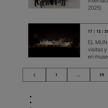
Internac
2025)
17 | 12 | 
EL MUN 
visitas 
en museo
Página
Páginas interm
Pág
1
...
39