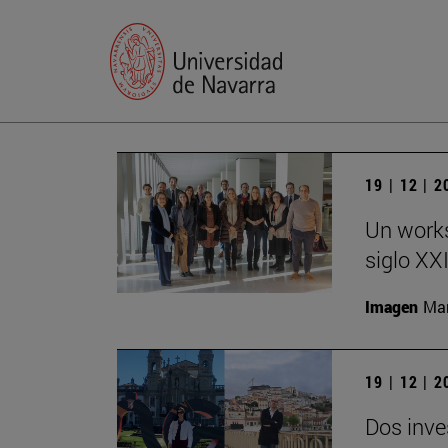
19 | 12 | 
Un works
siglo XX
Imagen
Man
19 | 12 | 
Dos inve