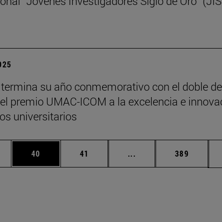
ional “Jóvenes Investigadores Siglo de Oro” (JI
2025
termina su año conmemorativo con el doble de
y el premio UMAC-ICOM a la excelencia e innova
s universitarios
edias Use TAB para desplazarse.
ina
Página
Página
Páginas intermedias Us
Página
40
41
...
389