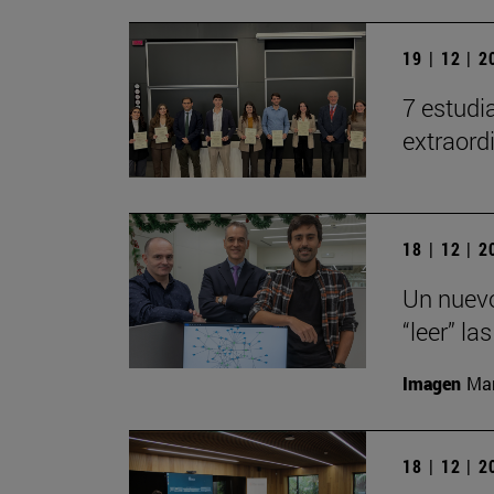
19 | 12 | 
7 estudi
extraord
18 | 12 | 
Un nuevo
“leer” la
Imagen
Man
18 | 12 | 