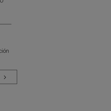
SO
ción
e TAB para desplazarse.