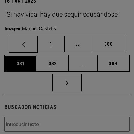
16 | 06 | 2025
“Si hay vida, hay que seguir educándose”
Imagen
Manuel Castells
Página
Páginas intermedias Us
Página
1
...
380
Página
Página
Páginas intermedias 
Página
381
382
...
389
BUSCADOR NOTICIAS