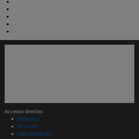
Accesos directos
(abre en nueva ventana)
Biblioteca
(abre en nueva ventana)
Mi correo
(abre en nueva ventana)
Aula virtual ADI