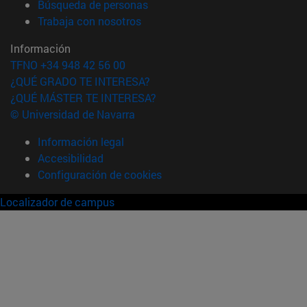
(abre en nueva ventana)
Búsqueda de personas
(abre en nueva ventana)
Trabaja con nosotros
Información
TFNO +34 948 42 56 00
¿QUÉ GRADO TE INTERESA?
¿QUÉ MÁSTER TE INTERESA?
© Universidad de Navarra
Información legal
Accesibilidad
Configuración de cookies
Localizador de campus