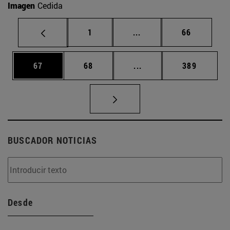
Imagen
Cedida
Página
Páginas intermedias Us
Página
1
...
66
Página
Página
Páginas intermedias U
Página
67
68
...
389
BUSCADOR NOTICIAS
Desde