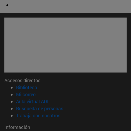
Accesos directos
(abre en nueva ventana)
Biblioteca
(abre en nueva ventana)
Mi correo
(abre en nueva ventana)
Aula virtual ADI
(abre en nueva ventana)
Búsqueda de personas
(abre en nueva ventana)
Trabaja con nosotros
Información