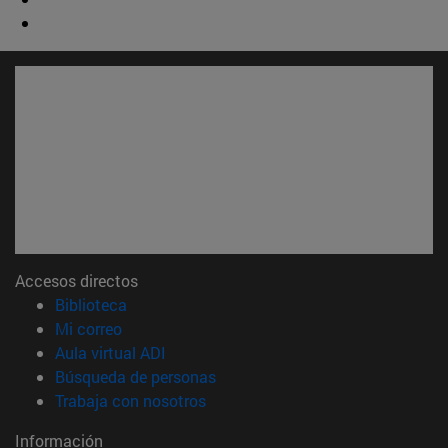
Accesos directos
(abre en nueva ventana)
Biblioteca
(abre en nueva ventana)
Mi correo
(abre en nueva ventana)
Aula virtual ADI
(abre en nueva ventana)
Búsqueda de personas
(abre en nueva ventana)
Trabaja con nosotros
Información