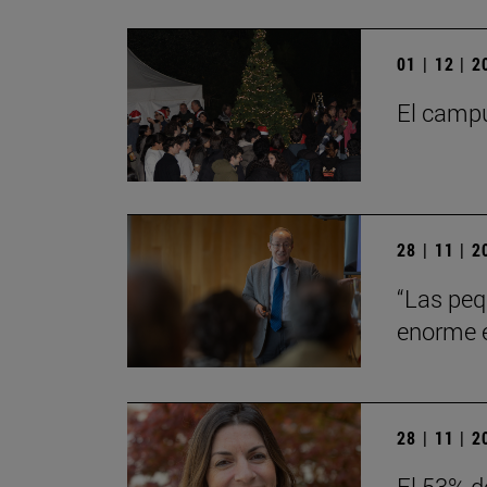
01 | 12 | 
El campu
28 | 11 | 
“Las peq
enorme en
28 | 11 | 
El 53% d