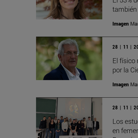
también 
Imagen
Man
28 | 11 | 
El físic
por la Ci
Imagen
Man
28 | 11 | 
Los estu
en femeni