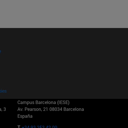
?
kies
Campus Barcelona (IESE)
, 3
Av. Pearson, 21 08034 Barcelona
España
T.
+34 93 253 42 00