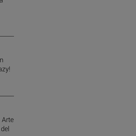
ón
azy!
 Arte
 del