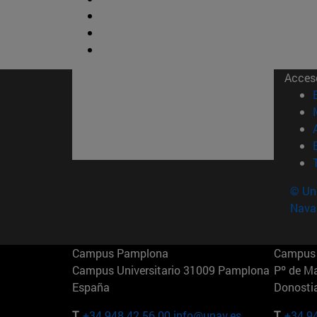
Acces
© Uni
Nava
Campus Pamplona
Campus 
Campus Universitario 31009 Pamplona
Pº de M
España
Donosti
T.
+34 948 42 56 00
info@unav.es
T.
+34 9