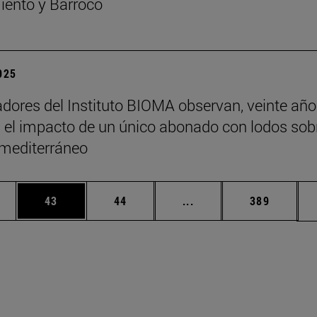
ento y Barroco
2025
adores del Instituto BIOMA observan, veinte añ
 el impacto de un único abonado con lodos sob
 mediterráneo
edias Use TAB para desplazarse.
ina
Página
Página
Páginas intermedias Us
Página
43
44
...
389