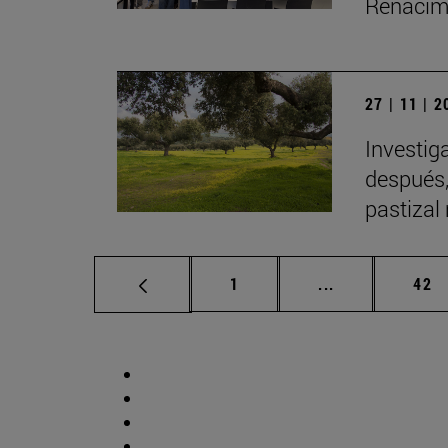
Renacimi
27 | 11 | 
Investig
después,
pastizal
Página
Páginas interm
Pág
1
...
42