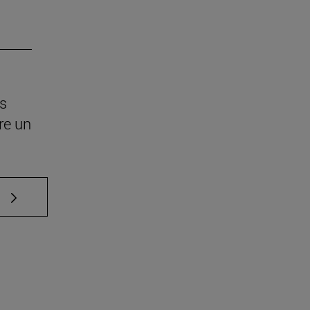
os
re un
e TAB para desplazarse.