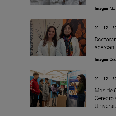
Imagen
Man
01 | 12 | 
Doctoran
acercan 
Imagen
Ced
01 | 12 | 
Más de 5
Cerebro 
Universi