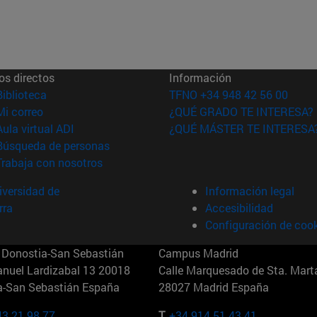
os directos
Información
(abre en nueva ventana)
Biblioteca
TFNO +34 948 42 56 00
(abre en nueva ventana)
Mi correo
¿QUÉ GRADO TE INTERESA?
(abre en nueva ventana)
Aula virtual ADI
¿QUÉ MÁSTER TE INTERESA
(abre en nueva ventana)
Búsqueda de personas
(abre en nueva ventana)
Trabaja con nosotros
versidad de
Información legal
rra
Accesibilidad
Configuración de coo
Donostia-San Sebastián
Campus Madrid
anuel Lardizabal 13 20018
Calle Marquesado de Sta. Marta
a-San Sebastián España
28027 Madrid España
43 21 98 77
T.
+34 914 51 43 41