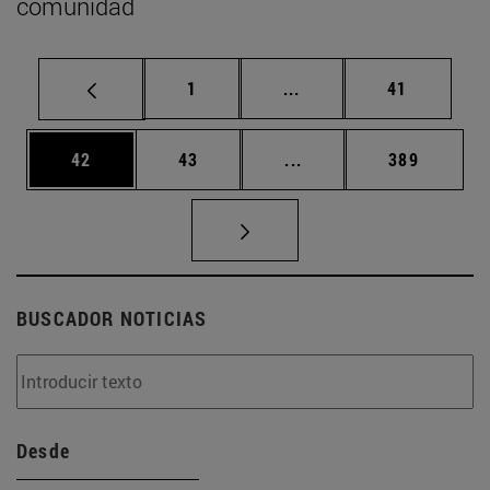
comunidad
Página
Páginas intermedias Us
Página
1
...
41
Página
Página
Páginas intermedias U
Página
42
43
...
389
BUSCADOR NOTICIAS
Desde