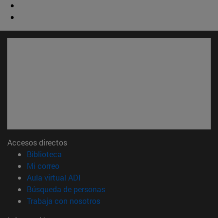
Accesos directos
(abre en nueva ventana)
Biblioteca
(abre en nueva ventana)
Mi correo
(abre en nueva ventana)
Aula virtual ADI
(abre en nueva ventana)
Búsqueda de personas
(abre en nueva ventana)
Trabaja con nosotros