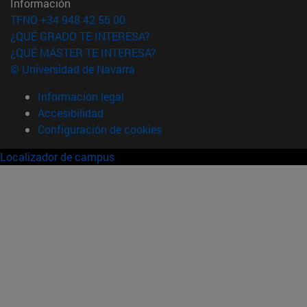
Información
TFNO +34 948 42 56 00
¿QUÉ GRADO TE INTERESA?
¿QUÉ MÁSTER TE INTERESA?
© Universidad de Navarra
Información legal
Accesibilidad
Configuración de cookies
Localizador de campus