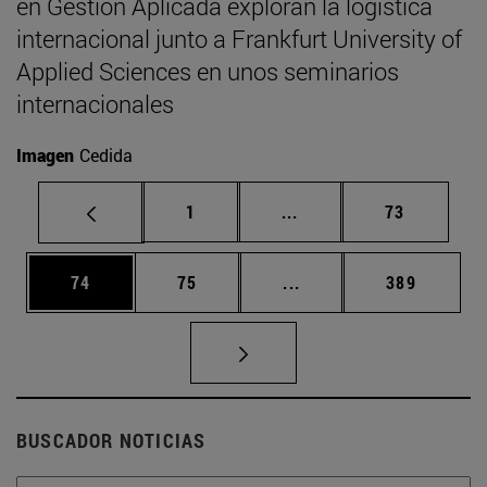
en Gestión Aplicada exploran la logística
internacional junto a Frankfurt University of
Applied Sciences en unos seminarios
internacionales
Imagen
Cedida
Página
Páginas intermedias Us
Página
1
...
73
Página
Página
Páginas intermedias U
Página
74
75
...
389
BUSCADOR NOTICIAS