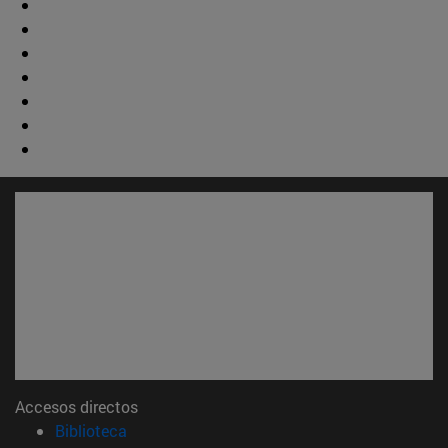
Accesos directos
(abre en nueva ventana)
Biblioteca