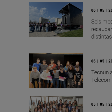
06 | 05 | 
Seis mes
recaudar
distintas
06 | 05 | 
­Tecnun a
Telecom
05 | 05 | 