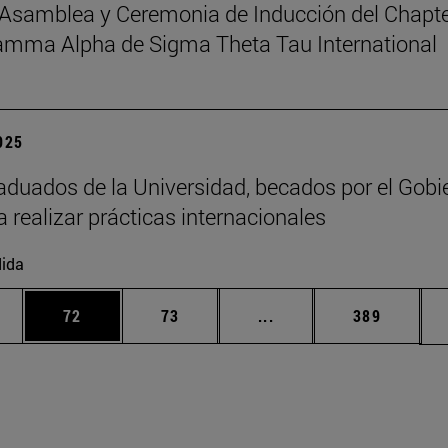
Asamblea y Ceremonia de Inducción del Chapt
amma Alpha de Sigma Theta Tau International
2025
aduados de la Universidad, becados por el Gobi
a realizar prácticas internacionales
ida
edias Use TAB para desplazarse.
ina
Página
Página
Páginas intermedias Us
Página
72
73
...
389