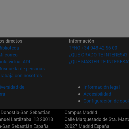
os directos
Información
(abre en nueva ventana)
Biblioteca
TFNO +34 948 42 56 00
(abre en nueva ventana)
Mi correo
¿QUÉ GRADO TE INTERESA?
(abre en nueva ventana)
Aula virtual ADI
¿QUÉ MÁSTER TE INTERESA
(abre en nueva ventana)
Búsqueda de personas
(abre en nueva ventana)
Trabaja con nosotros
versidad de
Información legal
rra
Accesibilidad
Configuración de coo
Donostia-San Sebastián
Campus Madrid
anuel Lardizabal 13 20018
Calle Marquesado de Sta. Marta
a-San Sebastián España
28027 Madrid España