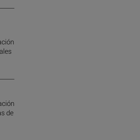
ación
ales
ación
as de