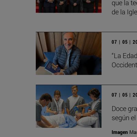
que la t
de la Igl
07 | 05 | 
“La Edad
Occident
07 | 05 | 
Doce gra
según el 
Imagen
Man