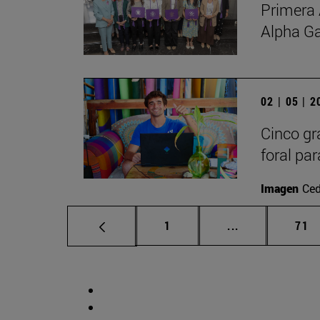
Primera 
Alpha G
02 | 05 | 
Cinco gr
foral par
Imagen
Ced
Página
Páginas interm
Pág
1
...
71