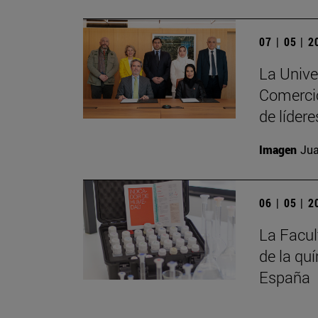
07 | 05 | 
La Unive
Comercio
de líder
Imagen
Jua
06 | 05 | 
La Facul
de la qu
España