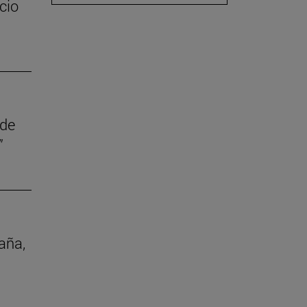
cio
 de
”
aña,