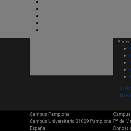
Acces
© Uni
Nava
Campus Pamplona
Campus 
Campus Universitario 31009 Pamplona
Pº de M
España
Donosti