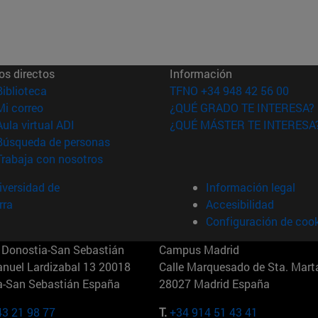
os directos
Información
(abre en nueva ventana)
Biblioteca
TFNO +34 948 42 56 00
(abre en nueva ventana)
Mi correo
¿QUÉ GRADO TE INTERESA?
(abre en nueva ventana)
Aula virtual ADI
¿QUÉ MÁSTER TE INTERESA
(abre en nueva ventana)
Búsqueda de personas
(abre en nueva ventana)
Trabaja con nosotros
versidad de
Información legal
rra
Accesibilidad
Configuración de coo
Donostia-San Sebastián
Campus Madrid
anuel Lardizabal 13 20018
Calle Marquesado de Sta. Marta
a-San Sebastián España
28027 Madrid España
43 21 98 77
T.
+34 914 51 43 41