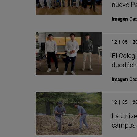
nuevo P
Imagen
Ced
12 | 05 | 
El Coleg
duodécim
Imagen
Ced
12 | 05 | 
La Univer
campus c