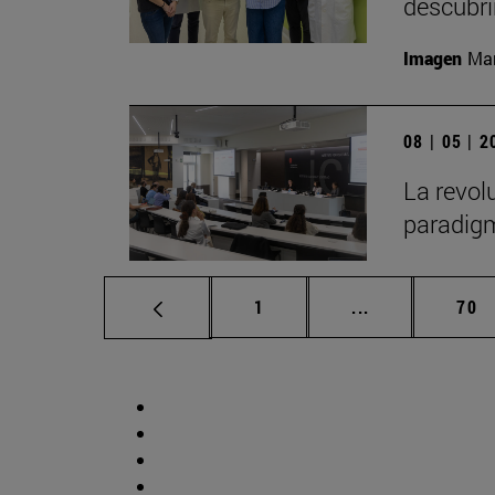
descubr
Imagen
Man
08 | 05 | 
La revol
paradigm
Página
Páginas interm
Pág
1
...
70