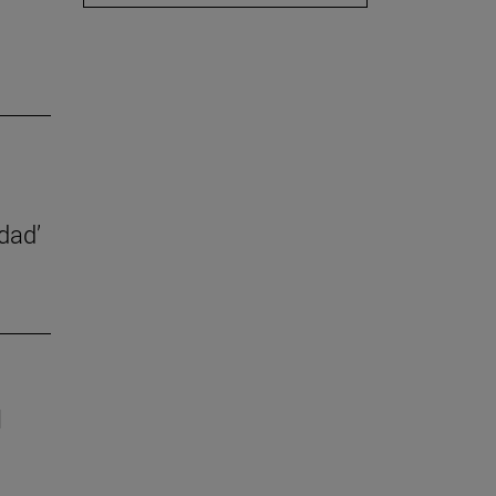
dad’
l