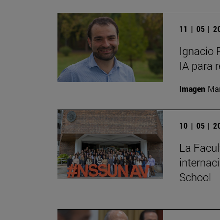
11 | 05 | 
Ignacio 
IA para 
Imagen
Man
10 | 05 | 
La Facul
internac
School