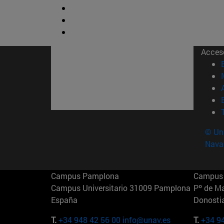
Acces
© Uni
Nava
Campus Pamplona
Campus 
Campus Universitario 31009 Pamplona
Pº de M
España
Donosti
T.
+34 948 42 56 00
info@unav.es
T.
+34 9