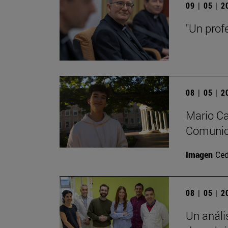
09 | 05 | 
"Un prof
08 | 05 | 
Mario Ca
Comunica
Imagen
Ced
08 | 05 | 
Un análi