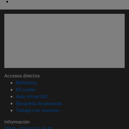
Accesos directos
(abre en nueva ventana)
Biblioteca
(abre en nueva ventana)
Mi correo
(abre en nueva ventana)
Aula virtual ADI
(abre en nueva ventana)
Búsqueda de personas
(abre en nueva ventana)
Trabaja con nosotros
Información
TFNO +34 948 42 56 00