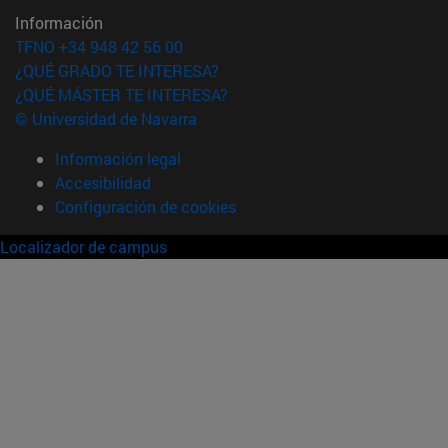
Información
TFNO +34 948 42 56 00
¿QUÉ GRADO TE INTERESA?
¿QUÉ MÁSTER TE INTERESA?
© Universidad de Navarra
Información legal
Accesibilidad
Configuración de cookies
Localizador de campus