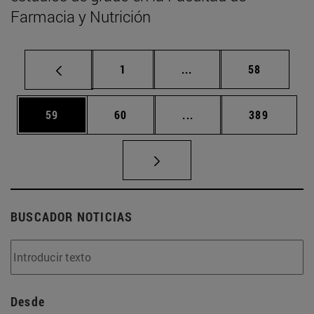
Farmacia y Nutrición
Página
Páginas intermedias Us
Página
1
...
58
Página
Página
Páginas intermedias U
Página
59
60
...
389
BUSCADOR NOTICIAS
Desde