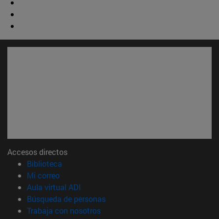
Accesos directos
(abre en nueva ventana)
Biblioteca
(abre en nueva ventana)
Mi correo
(abre en nueva ventana)
Aula virtual ADI
(abre en nueva ventana)
Búsqueda de personas
(abre en nueva ventana)
Trabaja con nosotros