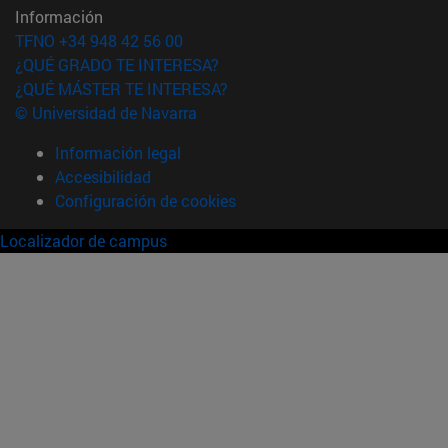
Información
TFNO +34 948 42 56 00
¿QUÉ GRADO TE INTERESA?
¿QUÉ MÁSTER TE INTERESA?
© Universidad de Navarra
Información legal
Accesibilidad
Configuración de cookies
Localizador de campus