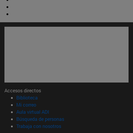
Accesos directos
(abre en nueva ventana)
Biblioteca
(abre en nueva ventana)
Mi correo
(abre en nueva ventana)
Aula virtual ADI
(abre en nueva ventana)
Búsqueda de personas
(abre en nueva ventana)
Trabaja con nosotros