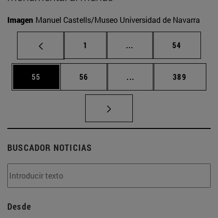
Imagen
Manuel Castells/Museo Universidad de Navarra
Página
Páginas intermedias Us
Página
1
...
54
Página
Página
Páginas intermedias U
Página
55
56
...
389
BUSCADOR NOTICIAS
Desde