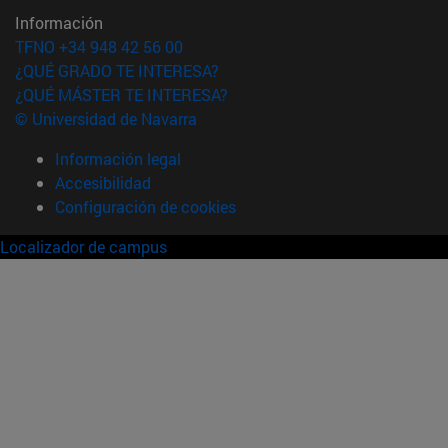
Información
TFNO +34 948 42 56 00
¿QUÉ GRADO TE INTERESA?
¿QUÉ MÁSTER TE INTERESA?
© Universidad de Navarra
Información legal
Accesibilidad
Configuración de cookies
Localizador de campus