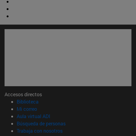
Accesos directos
(abre en nueva ventana)
Biblioteca
(abre en nueva ventana)
Mi correo
(abre en nueva ventana)
Aula virtual ADI
(abre en nueva ventana)
Búsqueda de personas
(abre en nueva ventana)
Trabaja con nosotros