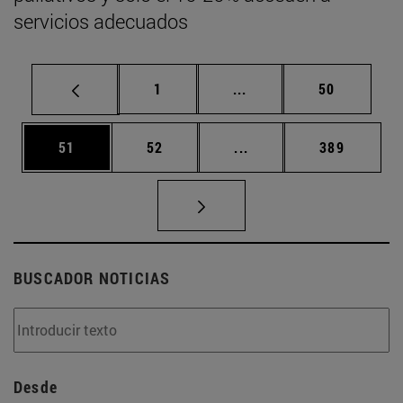
servicios adecuados
Página
Páginas intermedias Us
Página
1
...
50
Página
Página
Páginas intermedias U
Página
51
52
...
389
BUSCADOR NOTICIAS
Desde