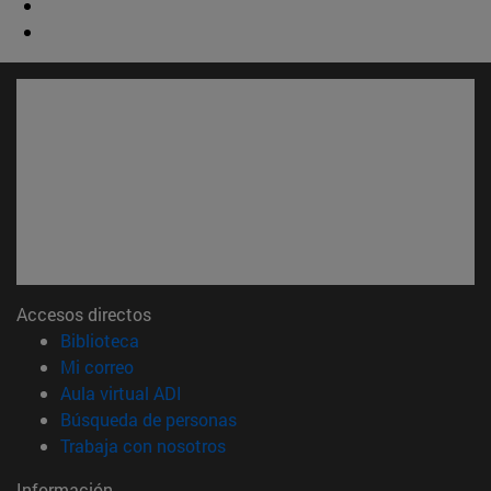
Accesos directos
(abre en nueva ventana)
Biblioteca
(abre en nueva ventana)
Mi correo
(abre en nueva ventana)
Aula virtual ADI
(abre en nueva ventana)
Búsqueda de personas
(abre en nueva ventana)
Trabaja con nosotros
Información