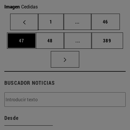
Imagen
Cedidas
Página
Páginas intermedias Us
Página
1
...
46
Página
Página
Páginas intermedias U
Página
47
48
...
389
BUSCADOR NOTICIAS
Desde