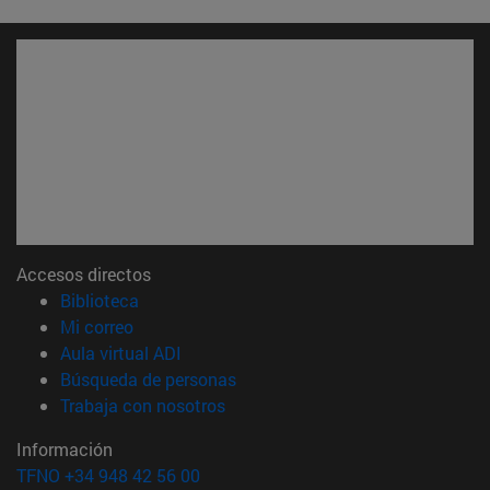
Accesos directos
(abre en nueva ventana)
Biblioteca
(abre en nueva ventana)
Mi correo
(abre en nueva ventana)
Aula virtual ADI
(abre en nueva ventana)
Búsqueda de personas
(abre en nueva ventana)
Trabaja con nosotros
Información
TFNO +34 948 42 56 00