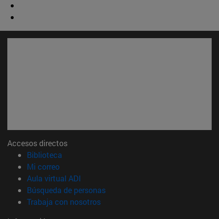
Accesos directos
(abre en nueva ventana)
Biblioteca
(abre en nueva ventana)
Mi correo
(abre en nueva ventana)
Aula virtual ADI
(abre en nueva ventana)
Búsqueda de personas
(abre en nueva ventana)
Trabaja con nosotros