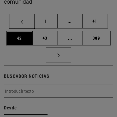
comunidad
Página
Páginas intermedias Us
Página
1
...
41
Página
Página
Páginas intermedias U
Página
42
43
...
389
BUSCADOR NOTICIAS
Desde