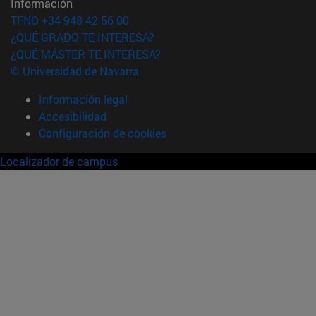
Información
TFNO +34 948 42 56 00
¿QUÉ GRADO TE INTERESA?
¿QUÉ MÁSTER TE INTERESA?
© Universidad de Navarra
Información legal
Accesibilidad
Configuración de cookies
Localizador de campus